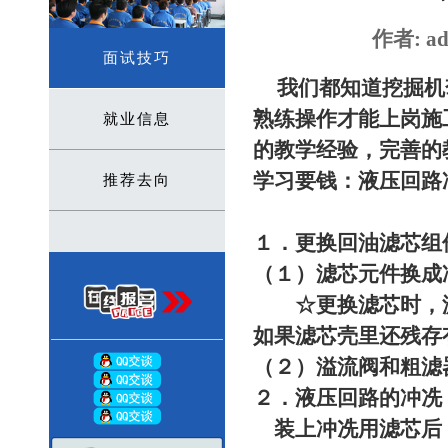
作者: ad
面试技巧
我们都知道挖掘机
熟练操作才能上岗施
就业信息
的教学经验，完善的
学习要钱：液压回路
推荐去向
１．更换回油滤芯组
（１）滤芯元件换成
☆更换滤芯时，滤
如果滤芯壳里还残存
（２）溢流阀和粗滤
２．液压回路的冲冼
装上冲冼用滤芯后