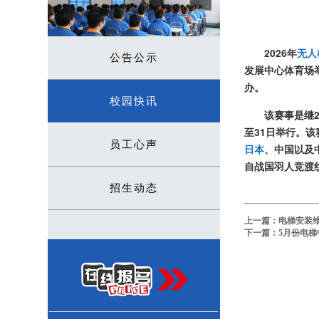
2026年
无人
公告公示
发展中心体育场
办
。
校园快讯
该赛事是继2
至31日举行
。该
员工心声
日本
、中国以及
自战国羽人竞渡
招生动态
上一篇：
电梯安装
下一篇：
5月份电