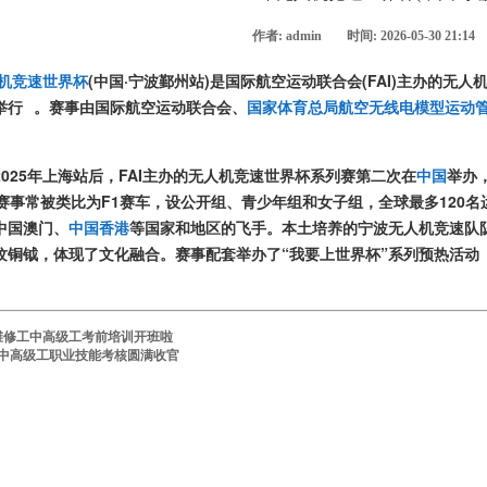
作者: admin
时间: 2026-05-30 21:14
机竞速世界杯
(中国·宁波鄞州站)是国际航空运动联合会(FAI)主办的无人
举行
。赛事由国际航空运动联合会、
国家体育总局航空无线电模型运动
025年上海站后，FAI主办的无人机竞速世界杯系列赛第二次在
中国
举办
赛事常被类比为F1赛车，设公开组、青少年组和女子组，全球最多120名
中国澳门、
中国香港
等国家和地区的飞手
。本土培养的宁波无人机竞速队
纹铜钺，体现了文化融合
。赛事配套举办了“我要上世界杯”系列预热活动
维修工中高级工考前培训开班啦
梯中高级工职业技能考核圆满收官