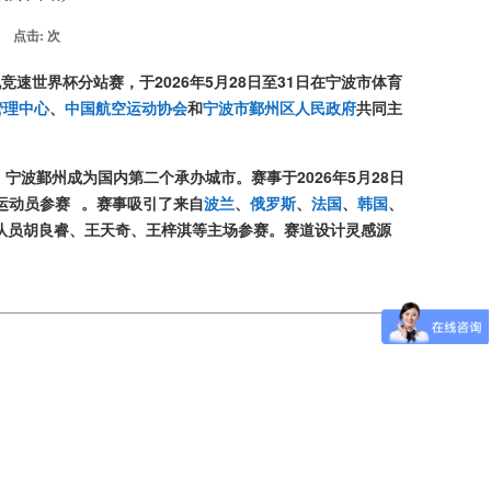
点击:
次
机竞速世界杯分站赛，于2026年5月28日至31日在宁波市体育
管理中心
、
中国航空运动协会
和
宁波市鄞州区人民政府
共同主
，宁波鄞州成为国内第二个承办城市
。赛事于2026年5月28日
运动员参赛
。赛事吸引了来自
波兰
、
俄罗斯
、
法国
、
韩国
、
队员胡良睿、王天奇、王梓淇等主场参赛
。赛道设计灵感源