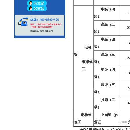
中级
（四
1
级）
高级
（三
2
级）
中级
（四
1
级）
电梯
安
高级
（三
2
装维修
级）
工
中级
（四
1
级）
高级
（三
2
级）
技师
（二
3
级）
电梯维
上岗证
（作
修工
业证）
1000 